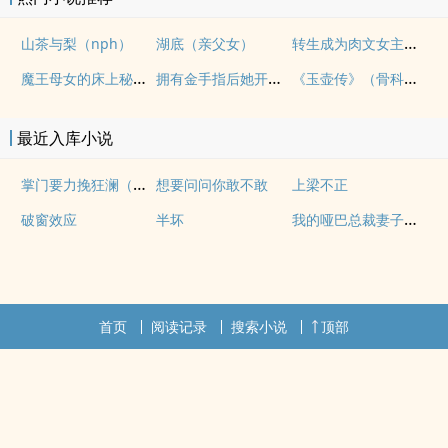
转生成为肉文女主的女儿后（星际nph）
山茶与梨（nph）
湖底（亲父女）
魔王母女的床上秘情（gl乱伦）
拥有金手指后她开始为所欲为（nph）
《玉壶传》（骨科）（兄妹）（np）
最近入库小说
掌门要力挽狂澜（重生NPH)
想要问问你敢不敢
上梁不正
我的哑巴总裁妻子（双A）
破窗效应
半坏
首页
阅读记录
搜索小说
顶部