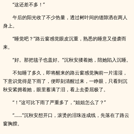
“这还差不多！”
午后的阳光收了不少热量，透过树叶间的缝隙洒在两人
身上。
“睡觉吧？”路云窗感觉眼皮沉重，熟悉的睡意又侵袭而
来。
“好。那把毯子也盖好。”沉秋安搂着她，陪她陷入沉睡。
不知睡了多久，即将醒来的路云窗感觉胸前一片濡湿，
下意识觉得是下雨了，便即刻清醒过来，一睁眼，只看到沉
秋安紧拥着她，眼里蓄满了泪，看上去委屈极了。
“！”这可比下雨了严重多了，“姐姐怎么了？”
“……”沉秋安想开口，滚烫的泪珠连成线，先落在了路云
窗胸膛。