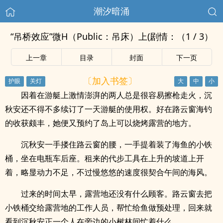
潮汐暗涌
“吊桥效应”微H（Public：吊床）上(剧情：（1 / 3）
上一章
目录
封面
下一页
〔加入书签〕
因着在游艇上激情澎湃的两人总是很容易擦枪走火，沉
秋安还不得不多续订了一天游艇的使用权。好在路云窗海钓
的收获颇丰，她便又预约了岛上可以烧烤露营的地方。
沉秋安一手搂住路云窗的腰，一手提着装了海鱼的小铁
桶，坐在电瓶车后座。租来的代步工具在上升的坡道上开
着，略显动力不足，不过慢悠悠的速度很契合午间的海风。
过来的时间太早，露营地还没有什么顾客。路云窗去把
小铁桶交给露营地的工作人员，帮忙给鱼做预处理，回来就
看到沉秋安正一个人在旁边的小树林间忙着什么。