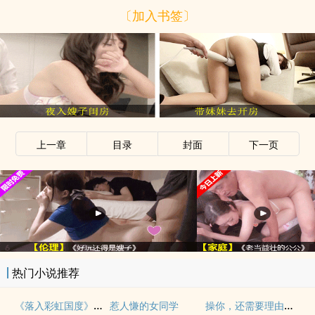
〔加入书签〕
上一章
目录
封面
下一页
热门小说推荐
《落入彩虹国度》穿越+西幻+言情
操你，还需要理由吗？(校园H)
惹人慊的女同学