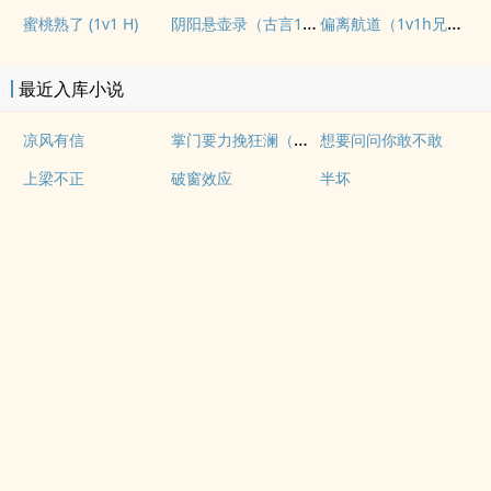
阴阳悬壶录（古言1v1H）
偏离航道（1v1h兄妹骨科bg）
蜜桃熟了 (1v1 H)
最近入库小说
掌门要力挽狂澜（重生NPH)
凉风有信
想要问问你敢不敢
上梁不正
破窗效应
半坏