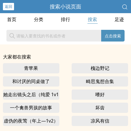
搜索小说页面
返回
首页
分类
排行
搜索
足迹
点击搜索
大家都在搜索
青苹果
槐边野记
和讨厌的同桌做了
畸思鬼想合集
她走出镜头之后（纯爱 1v1
嗜好
一个禽兽男孩的故事
坏齿
虚伪的夜莺（年上—1v2）
凉风有信